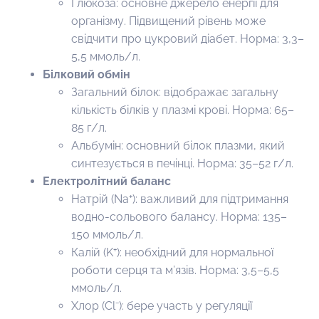
Глюкоза: основне джерело енергії для
організму. Підвищений рівень може
свідчити про цукровий діабет. Норма: 3,3–
5,5 ммоль/л.
Білковий обмін
Загальний білок: відображає загальну
кількість білків у плазмі крові. Норма: 65–
85 г/л.
Альбумін: основний білок плазми, який
синтезується в печінці. Норма: 35–52 г/л.
Електролітний баланс
Натрій (Na⁺): важливий для підтримання
водно-сольового балансу. Норма: 135–
150 ммоль/л.
Калій (K⁺): необхідний для нормальної
роботи серця та м’язів. Норма: 3,5–5,5
ммоль/л.
Хлор (Cl⁻): бере участь у регуляції