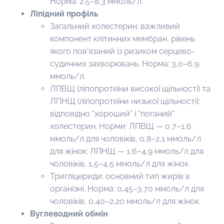
Норма: 2,5–8,3 ммоль/л.
Ліпідний профіль
Загальний холестерин: важливий
компонент клітинних мембран, рівень
якого пов’язаний із ризиком серцево-
судинних захворювань. Норма: 3,0–6,9
ммоль/л.
ЛПВЩ (ліпопротеїни високої щільності) та
ЛПНЩ (ліпопротеїни низької щільності):
відповідно “хороший” і “поганий”
холестерин. Норми: ЛПВЩ — 0,7–1,6
ммоль/л для чоловіків, 0,8–2,1 ммоль/л
для жінок; ЛПНЩ — 1,6–4,9 ммоль/л для
чоловіків, 1,5–4,5 ммоль/л для жінок.
Тригліцериди: основний тип жирів в
організмі. Норма: 0,45–3,70 ммоль/л для
чоловіків, 0,40–2,20 ммоль/л для жінок.
Вуглеводний обмін