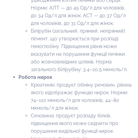
ушкодження клітин печінки або серця.
Норми: АЛТ — до 45 Од/л для чоловіків,
до 34 Од/л для жінок; АСТ — до 37 Од/л
для чоловіків, до 31 Од/л для жінок.
Білірубін (загальний, прямий, непрямий):
пігмент, що утворюється при розпаді
гемоглобіну. Підвищення рівня може
вказувати на порушення функції печінки
або жовчовивідних шляхів. Норма
загального білірубіну: 3,4–20,5 мкмоль/л.
Робота нирок
Креатинін: продукт обміну речовин, рівень
якого відображає функцію нирок. Норми:
74–110 мкмоль/л для чоловіків, 44–80
мкмоль/л для жінок.
Сечовина: продукт розпаду білків,
підвищення якого може свідчити про
порушення видільної функції нирок.