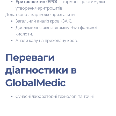
Еритропоетин (EPO)
— гормон, що стимулює
утворення еритроцитів.
Додатково лікар може призначити:
Загальний аналіз крові (ЗАК).
Дослідження рівня вітаміну B12 і фолієвої
кислоти.
Аналіз калу на приховану кров.
Переваги
діагностики в
GlobalMedic
Сучасні лабораторні технології та точні
результати.
Висококваліфіковані гематологи з
індивідуальним підходом.