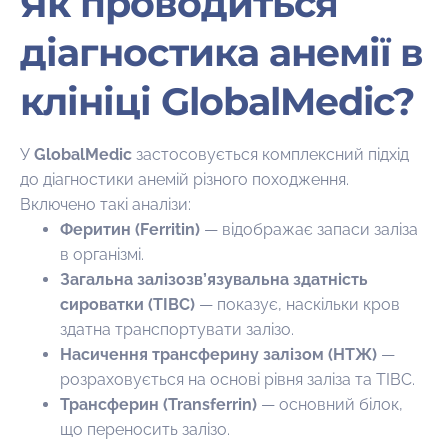
Як проводиться
діагностика анемії в
клініці GlobalMedic?
У
GlobalMedic
застосовується комплексний підхід
до діагностики анемій різного походження.
Включено такі аналізи:
Феритин (Ferritin)
— відображає запаси заліза
в організмі.
Загальна залізозв’язувальна здатність
сироватки (TIBC)
— показує, наскільки кров
здатна транспортувати залізо.
Насичення трансферину залізом (НТЖ)
—
розраховується на основі рівня заліза та TIBC.
Трансферин (Transferrin)
— основний білок,
що переносить залізо.