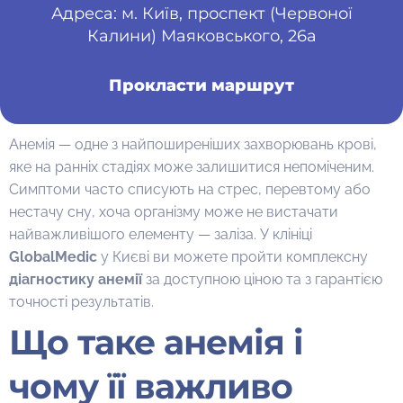
Адреса: м. Київ, проспект (Червоної
Калини) Маяковського, 26а
Прокласти маршрут
Анемія — одне з найпоширеніших захворювань крові,
яке на ранніх стадіях може залишитися непоміченим.
Симптоми часто списують на стрес, перевтому або
нестачу сну, хоча організму може не вистачати
найважливішого елементу — заліза. У клініці
GlobalMedic
у Києві ви можете пройти комплексну
діагностику анемії
за доступною ціною та з гарантією
точності результатів.
Що таке анемія і
чому її важливо