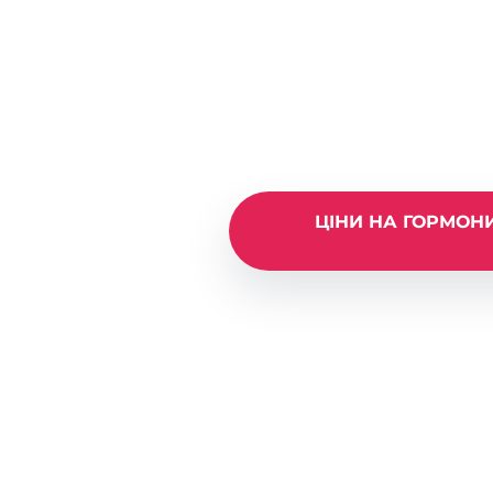
Гормони щитоподібної за
Гормони 
залози (т
ЦІНИ НА ГОРМОН