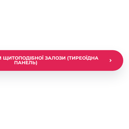
лози (тиреоїдна панель) у Києві
щитоподібної
иреоїдна панель)
И ЩИТОПОДІБНОЇ ЗАЛОЗИ (ТИРЕОЇДНА
ПАНЕЛЬ)